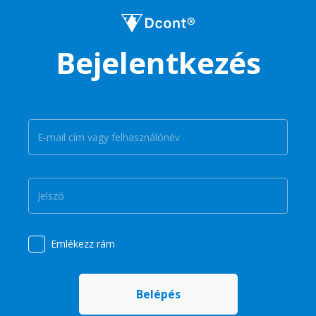
Bejelentkezés
Username
Password
Emlékezz rám
Belépés